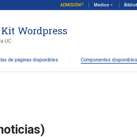
ADMISIÓN
Medios
arrow_drop_down
Biblio
a Kit Wordpress
 la UC
llas de páginas disponibles
Componentes disponible
noticias)